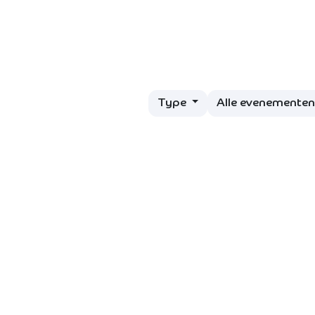
Over Ons
Voor Wie
Partners
Diensten
C
Type
Alle evenemente