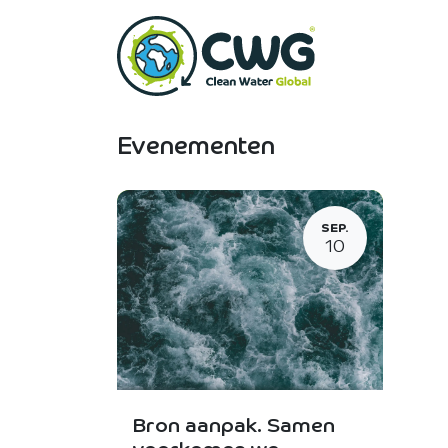
Overslaan naar inhoud
Startpagina
Evenementen
SEP.
10
Bron aanpak. Samen