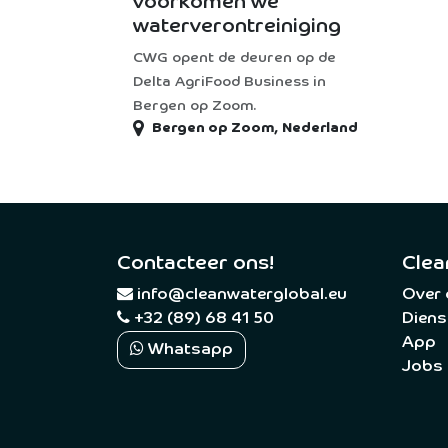
voorkomen we
waterverontreiniging
CWG opent de deuren op de
Delta AgriFood Business in
Bergen op Zoom.
Bergen op Zoom
,
Nederland
Contacteer ons!
Clea
​
info@cleanwaterglobal.eu
Over
+32 (89) 68 41 50
Diens
App
Whatsapp
Jobs