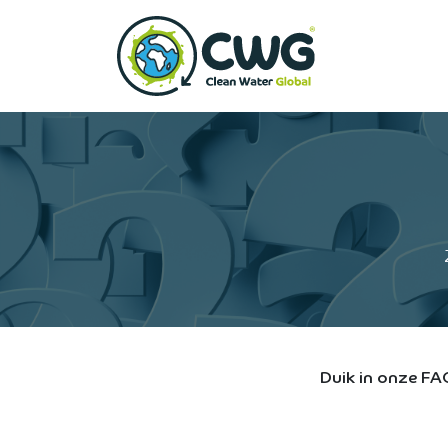
Overslaan naar inhoud
Startpagina
Duik in onze FAQ