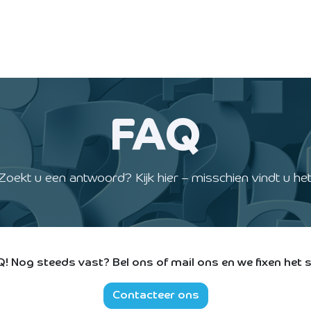
Over Ons
Voor Wie
Partners
Diensten
C
FAQ
Zoekt u een antwoord? Kijk hier – misschien vindt u het
! Nog steeds vast? Bel ons of mail ons en we fixen het s
Contacteer ons