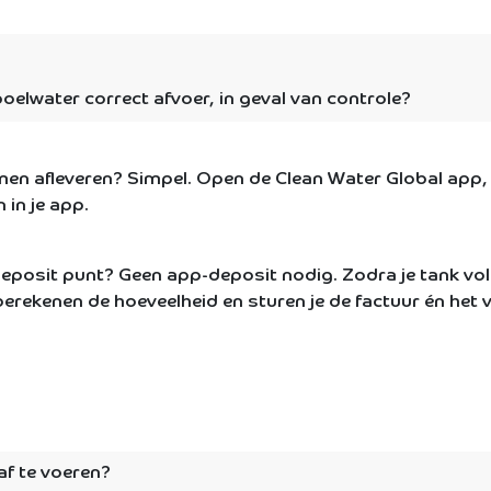
poelwater correct afvoer, in geval van controle?
men afleveren? Simpel. Open de Clean Water Global app,
 in je app.
eposit punt? Geen app-deposit nodig. Zodra je tank vol i
erekenen de hoeveelheid en sturen je de factuur én het ve
af te voeren?