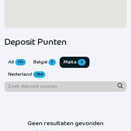
Deposit Punten
All
België
Malta
111
7
0
Nederland
104
Geen resultaten gevonden