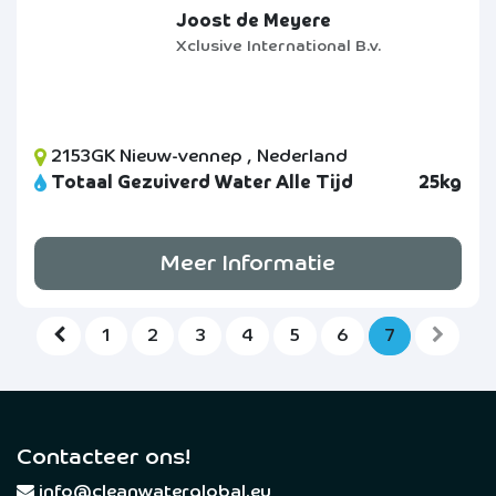
Joost de Meyere
Xclusive International B.v.
2153GK Nieuw-vennep , Nederland
Totaal Gezuiverd Water Alle Tijd
25kg
Meer Informatie
1
2
3
4
5
6
7
Contacteer ons!
​
info@cleanwaterglobal.eu