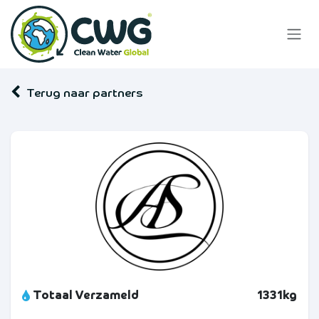
Overslaan naar inhoud
Terug naar partners
Totaal Verzameld
1331kg