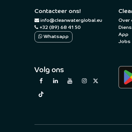
Contacteer ons!
Clea
​
info@cleanwaterglobal.eu
Over
+32 (89) 68 41 50
Diens
App
Whatsapp
Jobs
Volg ons