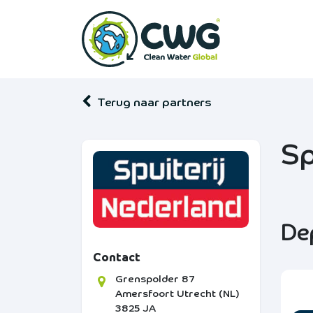
Overslaan naar inhoud
Startpagina
Terug naar partners
Sp
De
Contact
Grenspolder 87
Amersfoort
Utrecht (NL)
3825 JA