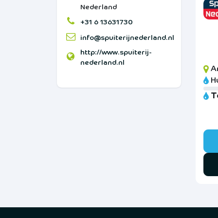
Nederland
+31 6 13631730
info@spuiterijnederland.nl
http://www.spuiterij-
nederland.nl
A
H
T