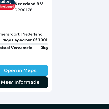
Nederland B.V.
DP00178
mersfoort | Nederland
uidige Capaciteit
0/ 300L
otaal Verzameld
0kg
Open in Maps
Meer Informatie