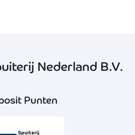
Over Ons
Voor Wie
Partners
Diensten
C
uiterij Nederland B.V.
posit Punten
Spuiterij