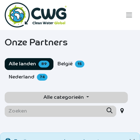
Overslaan naar inhoud
Onze Partners
Alle landen
België
89
15
Nederland
74
Alle categorieën