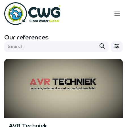
Skip to Content
Our references
AVR Techniek