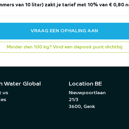
mers van 10 liter) zakt je tarief met 10% van € 0,80 na
VRAAG EEN OPHALING AAN
Minder dan 100 kg? Vind een deposit punt dichtbij
n Water Global
Location BE
t us
Nieuwpoortlaan
ces
21/3
3600, Genk