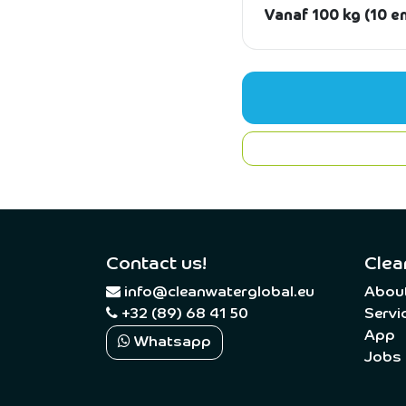
Vanaf 100 kg (10 em
Contact us!
Clea
​
info@cleanwaterglobal.eu
Abou
+32 (89) 68 41 50
Servi
App
Whatsapp
Jobs