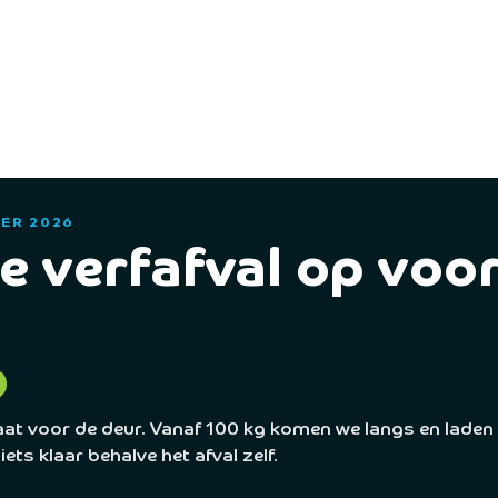
ut Us
For Who
Collaborators
Services
Co
ER 2026
e verfafval op voor
at voor de deur. Vanaf 100 kg komen we langs en laden 
iets klaar behalve het afval zelf.